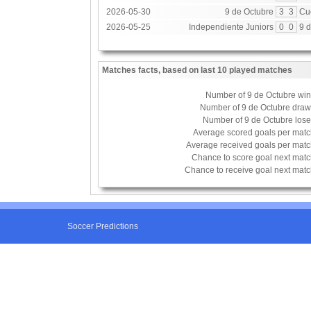
2026-05-30
9 de Octubre
3
3
Cu
2026-05-25
Independiente Juniors
0
0
9 
Matches facts, based on last 10 played matches
Number of 9 de Octubre wi
Number of 9 de Octubre dra
Number of 9 de Octubre los
Average scored goals per mat
Average received goals per mat
Chance to score goal next mat
Chance to receive goal next mat
Soccer Predictions