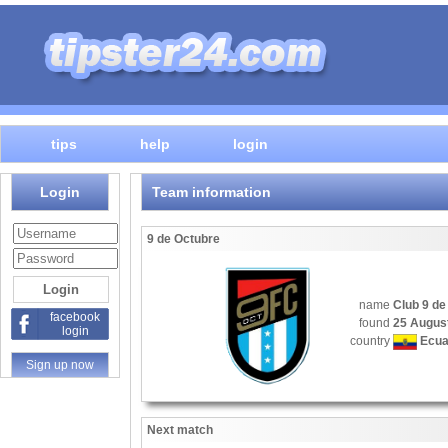
tips
help
login
Login
Team information
9 de Octubre
name
Club 9 de
facebook
found
25 Augus
login
country
Ecua
Sign up now
Next match